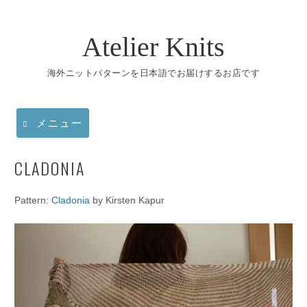
コ
ン
テ
Atelier Knits
ン
ツ
海外ニットパターンを日本語でお届けするお店です
へ
ス
キ
ッ
メニュー
プ
CLADONIA
Pattern:
Cladonia
by Kirsten Kapur