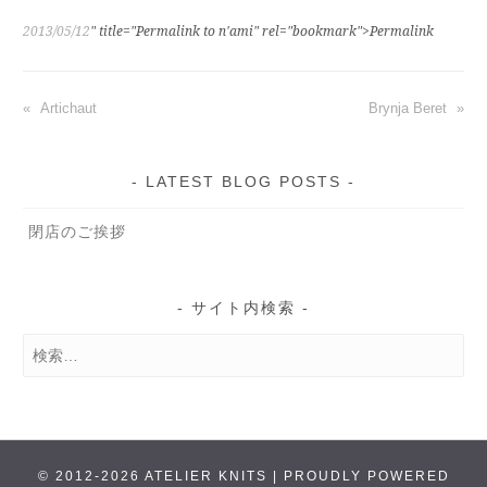
2013/05/12
" title="Permalink to n'ami" rel="bookmark">Permalink
投
Artichaut
Brynja Beret
稿
ナ
ビ
LATEST BLOG POSTS
ゲ
ー
閉店のご挨拶
シ
ョ
ン
サイト内検索
検
索:
© 2012-2026
ATELIER KNITS
|
PROUDLY POWERED